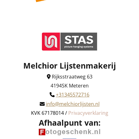
Melchior Lijstenmakerij
Rijksstraatweg 63

4194SK Meteren
+31345572716

info@melchiorlijsten.nl

KVK 67178014 /
Privacyverklaring
Afhaalpunt van: