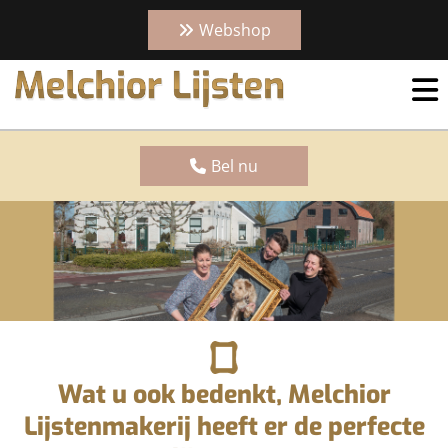
Webshop
Bel nu
Wat u ook bedenkt, Melchior
Lijstenmakerij heeft er de perfecte