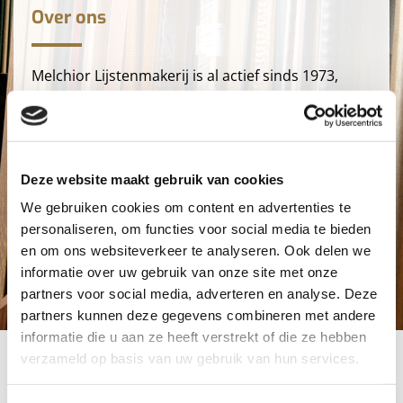
Over ons
Melchior Lijstenmakerij is al actief sinds 1973,
toen we onze intrek namen in het koetshuis van
een statig herenhuis in Geldermalsen en sinds
2018 zijn we gevestigd in een fraaie boerderij in
Meteren. We hebben dus veel ervaring als het
Deze website maakt gebruik van cookies
aankomt op inlijsten. Of u nu een traditionele, of
We gebruiken cookies om content en advertenties te
klassieke lijst zoekt voor een erfstuk, of een
personaliseren, om functies voor social media te bieden
moderne print wilt inlijsten, bij Melchior
en om ons websiteverkeer te analyseren. Ook delen we
Lijstenmakerij helpen we u graag met gedegen
informatie over uw gebruik van onze site met onze
advies en vriendelijke prijzen.
partners voor social media, adverteren en analyse. Deze
partners kunnen deze gegevens combineren met andere
informatie die u aan ze heeft verstrekt of die ze hebben
Kom langs of bezoek onze webshop
verzameld op basis van uw gebruik van hun services.